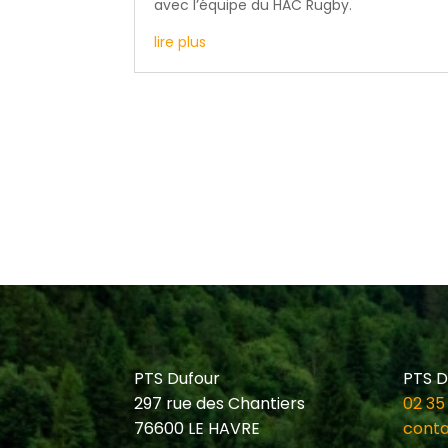
avec l’équipe du HAC Rugby.
lire plus
PTS Dufour
PTS D
297 rue des Chantiers
02 35
76600 LE HAVRE
conta